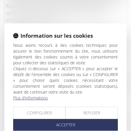
Nullité pour erreur d'un bail commercial :
une augmentation exponentielle des
charges ne suffit pas
Lire la suite
Information sur les cookies
Droit immobilier
/
Droit de la construction
Nous avons recours à des cookies techniques pour
Point de départ de la prescription de l’action
assurer le bon fonctionnement du site, nous utilisons
également des cookies soumis à votre consentement
du maître d’ouvrage contre le fournisseur de
pour collecter des statistiques de visite.
matériaux
Cliquez ci-dessous sur « ACCEPTER » pour accepter le
Lire la suite
dépôt de l'ensemble des cookies ou sur « CONFIGURER
» pour choisir quels cookies nécessitant votre
Droit immobilier
consentement seront déposés (cookies statistiques),
avant de continuer votre visite du site.
La conformité du bien vendu s’apprécie au
Plus d'informations
jour de la vente
Lire la suite
CONFIGURER
REFUSER
Droit immobilier
/
Droit de la construction
ACCEPTER