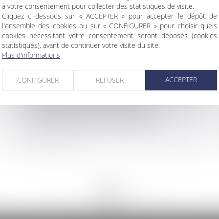
Performance énergétique et
à votre consentement pour collecter des statistiques de visite.
environnementale des constructions
Cliquez ci-dessous sur « ACCEPTER » pour accepter le dépôt de
temporaires ou de petite surface
l'ensemble des cookies ou sur « CONFIGURER » pour choisir quels
cookies nécessitant votre consentement seront déposés (cookies
statistiques), avant de continuer votre visite du site.
Lire la suite
Plus d'informations
ACCEPTER
CONFIGURER
REFUSER
Droit immobilier
/
Copropriété
Le syndic peut-il refuser de
transmettre des documents
comptables au conseil syndical ?
Lire la suite
<<
<
...
29
30
31
32
33
34
35
...
>
>>