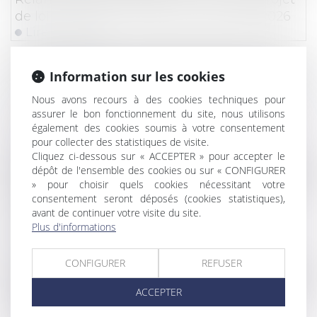
de loi « Logement » attendu pour l’été 2026
Lire la suite
Droit immobilier
/
Droit de la construction
Information sur les cookies
Sous-traitance et garantie de paiement : la
Nous avons recours à des cookies techniques pour
Cour de cassation confirme la responsabilité
assurer le bon fonctionnement du site, nous utilisons
du dirigeant de droit
également des cookies soumis à votre consentement
Lire la suite
pour collecter des statistiques de visite.
Cliquez ci-dessous sur « ACCEPTER » pour accepter le
dépôt de l'ensemble des cookies ou sur « CONFIGURER
Droit immobilier
/
Droit de la construction
» pour choisir quels cookies nécessitant votre
Retrait-gonflement des sols : une aide pour
consentement seront déposés (cookies statistiques),
les propriétaires victimes de fissures
avant de continuer votre visite du site.
Plus d'informations
expérimentée dans 11 départements
Lire la suite
CONFIGURER
REFUSER
Droit immobilier
ACCEPTER
Étiquette énergétique -Calcul du DPE : ce