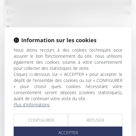
Droit commercial
/
Baux commerciaux
Droit de préférence et confusion des qualités
de preneur et de bailleur
Lire la suite
Information sur les cookies
Droit immobilier
/
Baux d'habitation
Nous avons recours à des cookies techniques pour
Encadrement des loyers : le dispositif est
assurer le bon fonctionnement du site, nous utilisons
reconduit jusqu’en juillet 2025
également des cookies soumis à votre consentement
Lire la suite
pour collecter des statistiques de visite.
Cliquez ci-dessous sur « ACCEPTER » pour accepter le
Droit immobilier
/
Copropriété
dépôt de l'ensemble des cookies ou sur « CONFIGURER
» pour choisir quels cookies nécessitant votre
Répartition des cotisations fonds travaux en
consentement seront déposés (cookies statistiques),
fonction des tantièmes ?
avant de continuer votre visite du site.
Lire la suite
Plus d'informations
Droit commercial
/
Baux commerciaux
CONFIGURER
REFUSER
Suspension de la clause résolutoire et
ACCEPTER
obligation du preneur