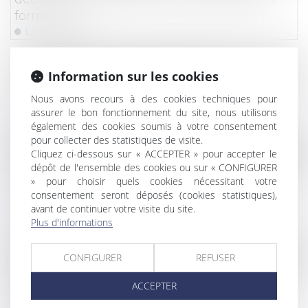
formalités
Lire la suite
Droit immobilier
/
Baux d'habitation
Information sur les cookies
Le locataire sera informé plus tôt des risques
Nous avons recours à des cookies techniques pour
pesant sur le bien loué
assurer le bon fonctionnement du site, nous utilisons
Lire la suite
également des cookies soumis à votre consentement
pour collecter des statistiques de visite.
Droit immobilier
/
Cession et gestion d'immeuble
Cliquez ci-dessous sur « ACCEPTER » pour accepter le
dépôt de l'ensemble des cookies ou sur « CONFIGURER
Les travaux réalisés par un indivisaire sur un
» pour choisir quels cookies nécessitant votre
bien indivis ne sont pas des dépenses
consentement seront déposés (cookies statistiques),
d’amélioration
avant de continuer votre visite du site.
Plus d'informations
Lire la suite
Droit immobilier
/
Droit de la construction
CONFIGURER
REFUSER
Assurance dommages-ouvrage : obligation
ACCEPTER
de répondre dans les 60 jours à toute