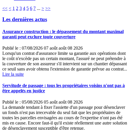
<<
<
1
2
3
4
5
6
7
...
>
>>
Les dernières actus
Assurance construction : le dépassement du montant maximal
garanti peut exclure toute couverture
Publié le :
07/08/2026
07
août
août
08
2026
Lorsqu'un contrat d'assurance limite sa garantie aux opérations dont
le coût n'excède pas un certain montant, l'assuré ne peut prétendre à
la couverture de son assureur s'il intervient sur un chantier dépassant
ce seuil sans avoir obtenu l'extension de garantie prévue au contrat...
Lire la suite
Servitude de passage : tous les propriétaires voisins n'ont pas à
être appelés en justice
Publié le :
05/08/2026
05
août
août
08
2026
La demande tendant à fixer l'assiette d'un passage pour désenclaver
un fonds n'est pas irrecevable du seul fait que les propriétaires de
toutes les parcelles envisagées au cours de l'expertise n'ont pas été
mis en cause. Encore faut-il qu'il existe réellement une autre solution
de désenclavement susceptible d'être retenue.