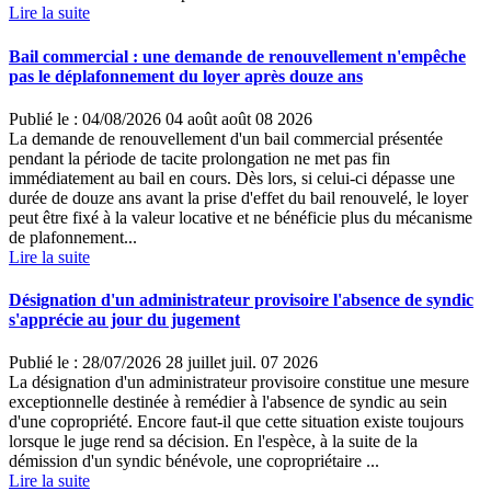
Lire la suite
Bail commercial : une demande de renouvellement n'empêche
pas le déplafonnement du loyer après douze ans
Publié le :
04/08/2026
04
août
août
08
2026
La demande de renouvellement d'un bail commercial présentée
pendant la période de tacite prolongation ne met pas fin
immédiatement au bail en cours. Dès lors, si celui-ci dépasse une
durée de douze ans avant la prise d'effet du bail renouvelé, le loyer
peut être fixé à la valeur locative et ne bénéficie plus du mécanisme
de plafonnement...
Lire la suite
Désignation d'un administrateur provisoire l'absence de syndic
s'apprécie au jour du jugement
Publié le :
28/07/2026
28
juillet
juil.
07
2026
La désignation d'un administrateur provisoire constitue une mesure
exceptionnelle destinée à remédier à l'absence de syndic au sein
d'une copropriété. Encore faut-il que cette situation existe toujours
lorsque le juge rend sa décision. En l'espèce, à la suite de la
démission d'un syndic bénévole, une copropriétaire ...
Lire la suite