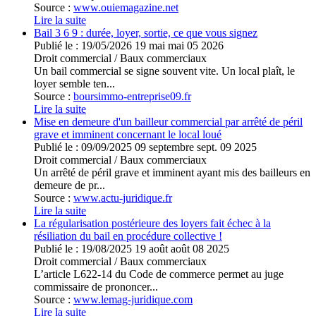
Source :
www.ouiemagazine.net
Lire la suite
Bail 3 6 9 : durée, loyer, sortie, ce que vous signez
Publié le :
19/05/2026
19
mai
mai
05
2026
Droit commercial
/
Baux commerciaux
Un bail commercial se signe souvent vite. Un local plaît, le
loyer semble ten...
Source :
boursimmo-entreprise09.fr
Lire la suite
Mise en demeure d'un bailleur commercial par arrêté de péril
grave et imminent concernant le local loué
Publié le :
09/09/2025
09
septembre
sept.
09
2025
Droit commercial
/
Baux commerciaux
Un arrêté de péril grave et imminent ayant mis des bailleurs en
demeure de pr...
Source :
www.actu-juridique.fr
Lire la suite
La régularisation postérieure des loyers fait échec à la
résiliation du bail en procédure collective !
Publié le :
19/08/2025
19
août
août
08
2025
Droit commercial
/
Baux commerciaux
L’article L622-14 du Code de commerce permet au juge
commissaire de prononcer...
Source :
www.lemag-juridique.com
Lire la suite