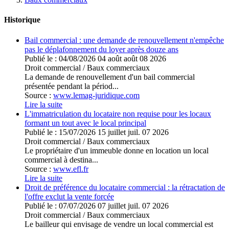
Historique
Bail commercial : une demande de renouvellement n'empêche
pas le déplafonnement du loyer après douze ans
Publié le :
04/08/2026
04
août
août
08
2026
Droit commercial
/
Baux commerciaux
La demande de renouvellement d'un bail commercial
présentée pendant la périod...
Source :
www.lemag-juridique.com
Lire la suite
L'immatriculation du locataire non requise pour les locaux
formant un tout avec le local principal
Publié le :
15/07/2026
15
juillet
juil.
07
2026
Droit commercial
/
Baux commerciaux
Le propriétaire d'un immeuble donne en location un local
commercial à destina...
Source :
www.efl.fr
Lire la suite
Droit de préférence du locataire commercial : la rétractation de
l'offre exclut la vente forcée
Publié le :
07/07/2026
07
juillet
juil.
07
2026
Droit commercial
/
Baux commerciaux
Le bailleur qui envisage de vendre un local commercial est