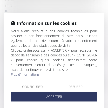
indigne et les marchands de sommeil
Lire la suite
Droit immobilier
/
Droit de la construction
Information sur les cookies
Vice caché : la prescription court à compter
Nous avons recours à des cookies techniques pour
assurer le bon fonctionnement du site, nous utilisons
de la mise en cause par le maître d’ouvrage
également des cookies soumis à votre consentement
Lire la suite
pour collecter des statistiques de visite.
Cliquez ci-dessous sur « ACCEPTER » pour accepter le
Droit immobilier
/
Droit de la propriété
dépôt de l'ensemble des cookies ou sur « CONFIGURER
» pour choisir quels cookies nécessitant votre
Prêts à taux zéro : des précisions pour les
consentement seront déposés (cookies statistiques),
nouveaux
avant de continuer votre visite du site.
Lire la suite
Plus d'informations
Droit commercial
/
Baux commerciaux
CONFIGURER
REFUSER
Clause d’indexation illicite : seule la
ACCEPTER
stipulation prohibée peut être écartée
Lire la suite