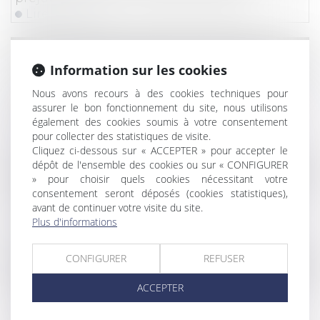
Lire la suite
Droit immobilier
/
Droit de la construction
Information sur les cookies
Responsabilité solidaire du maître d'ouvrage
et des constructeurs après le prononcé de la
Nous avons recours à des cookies techniques pour
réception des travaux : quels en sont les
assurer le bon fonctionnement du site, nous utilisons
également des cookies soumis à votre consentement
contours ?
pour collecter des statistiques de visite.
Lire la suite
Cliquez ci-dessous sur « ACCEPTER » pour accepter le
dépôt de l'ensemble des cookies ou sur « CONFIGURER
Droit immobilier
/
Copropriété
» pour choisir quels cookies nécessitant votre
consentement seront déposés (cookies statistiques),
L'Assemblée Générale à distance, nouveau
avant de continuer votre visite du site.
serpent de mer de la copropriété
Plus d'informations
Lire la suite
CONFIGURER
REFUSER
Droit immobilier
/
Droit de la construction
Développement durable : les obligations des
ACCEPTER
maîtres d’ouvrage renforcées