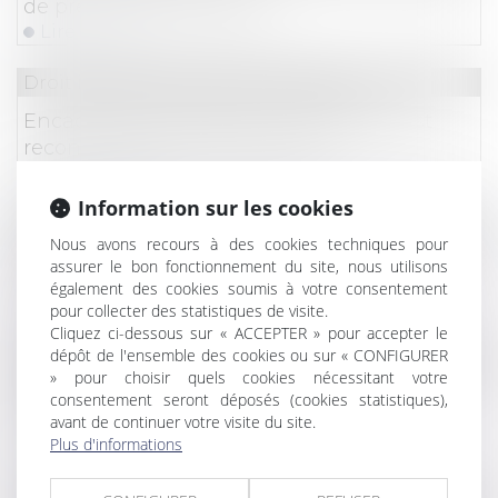
de preneur et de bailleur
Lire la suite
Droit immobilier
/
Baux d'habitation
Encadrement des loyers : le dispositif est
reconduit jusqu’en juillet 2025
Lire la suite
Information sur les cookies
Droit immobilier
/
Copropriété
Nous avons recours à des cookies techniques pour
Répartition des cotisations fonds travaux en
assurer le bon fonctionnement du site, nous utilisons
fonction des tantièmes ?
également des cookies soumis à votre consentement
pour collecter des statistiques de visite.
Lire la suite
Cliquez ci-dessous sur « ACCEPTER » pour accepter le
dépôt de l'ensemble des cookies ou sur « CONFIGURER
Droit commercial
/
Baux commerciaux
» pour choisir quels cookies nécessitant votre
consentement seront déposés (cookies statistiques),
Suspension de la clause résolutoire et
avant de continuer votre visite du site.
obligation du preneur
Plus d'informations
Lire la suite