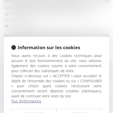
Encadrement des loyers des baux
d’habitation : prolongation du dispositif
jusqu’en 2026
Lire la suite
Droit immobilier
/
Copropriété
Publication du décret d'application de la loi
Information sur les cookies
habitat dégradé
Nous avons recours à des cookies techniques pour
Lire la suite
assurer le bon fonctionnement du site, nous utilisons
également des cookies soumis à votre consentement
Droit immobilier
pour collecter des statistiques de visite.
Cliquez ci-dessous sur « ACCEPTER » pour accepter le
DPE : la lutte contre la fraude aux diagnostics
dépôt de l'ensemble des cookies ou sur « CONFIGURER
de performance énergétique se renforce
» pour choisir quels cookies nécessitant votre
Lire la suite
consentement seront déposés (cookies statistiques),
avant de continuer votre visite du site.
Plus d'informations
Droit commercial
/
Baux commerciaux
La régularisation postérieure des loyers fait