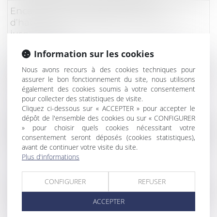
Encadrement des loyers des baux
d’habitation : prolongation du dispositif
jusqu’en 2026
Lire la suite
Information sur les cookies
Droit immobilier
/
Copropriété
Nous avons recours à des cookies techniques pour
assurer le bon fonctionnement du site, nous utilisons
Publication du décret d'application de la loi
également des cookies soumis à votre consentement
habitat dégradé
pour collecter des statistiques de visite.
Lire la suite
Cliquez ci-dessous sur « ACCEPTER » pour accepter le
dépôt de l'ensemble des cookies ou sur « CONFIGURER
» pour choisir quels cookies nécessitant votre
Droit immobilier
consentement seront déposés (cookies statistiques),
DPE : la lutte contre la fraude aux diagnostics
avant de continuer votre visite du site.
Plus d'informations
de performance énergétique se renforce
Lire la suite
CONFIGURER
REFUSER
Droit commercial
/
Baux commerciaux
ACCEPTER
La régularisation postérieure des loyers fait