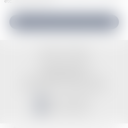
etc... de droit public.
Voir tous les domaines d'intervention
RAYNAL & DASSE
14 Rue Bernard Palissy
87000 LIMOGES
Parking Place Winston Churchill
Tél :
05 55 33 71 71
- Fax :
05 55 79 79 58
NOUS CONTACTER
NOUS LOCALISER
Accueil
L'équipe
Les domaines d'intervention
Les actus