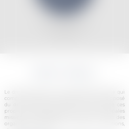
DROIT CIVIL ET DES
CONTRATS
DROIT PUBLIC
Le droit public est la seconde grande famille qui
compose le système normatif français. A l'opposé
du droit privé, cette matière qui comporte ces
propres instances judiciaires, a pour principales
mission de réglementer les relations avec des
organismes, collectivités, agents, institutions,