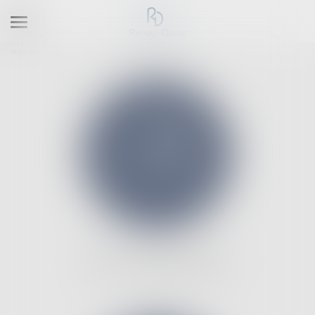
Ouvrir
le
Vous êtes ici :
Les domaines d'intervention
Droit public
menu
DROIT IMMOBILIER ET
DE LA CONSTRUCTION